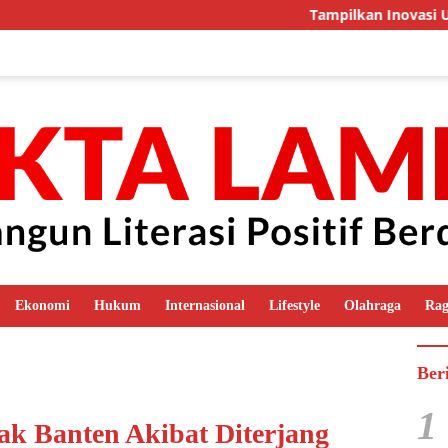
Tampilkan Inovasi Unggulan, Kala
Ekonomi
Hukum
Internasional
Lifestyle
Olahraga
Ra
Ber
1
k Banten Akibat Diterjang