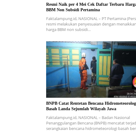
Resmi Naik per 4 Mei Cek Daftar Terbaru Harg
BBM Non Subsidi Pertamina
Faktalampung.id, NASIONAL – PT Pertamina (Pers
resmi melakukan penyesuaian dengan menaikka
harga BBM non subsidi…
BNPB Catat Rentetan Bencana Hidrometeorolog
Basah Landa Sejumlah Wilayah Jawa
Faktalampung.id, NASIONAL – Badan Nasional
Penanggulangan Bencana (BNPB) mencatat terjad
serangkaian bencana hidrometeorologi basah b