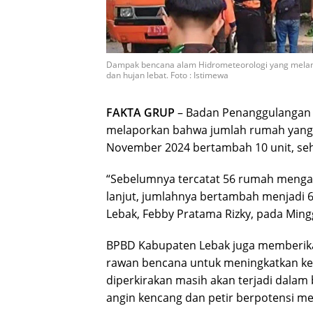
Dampak bencana alam Hidrometeorologi yang meland
dan hujan lebat. Foto : Istimewa
FAKTA GRUP
– Badan Penanggulangan 
melaporkan bahwa jumlah rumah yang r
November 2024 bertambah 10 unit, seh
“Sebelumnya tercatat 56 rumah menga
lanjut, jumlahnya bertambah menjadi 
Lebak, Febby Pratama Rizky, pada Ming
BPBD Kabupaten Lebak juga memberikan
rawan bencana untuk meningkatkan k
diperkirakan masih akan terjadi dalam 
angin kencang dan petir berpotensi me