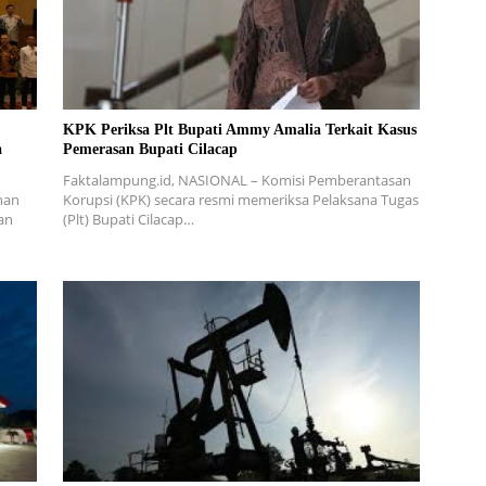
KPK Periksa Plt Bupati Ammy Amalia Terkait Kasus
a
Pemerasan Bupati Cilacap
Faktalampung.id, NASIONAL – Komisi Pemberantasan
nan
Korupsi (KPK) secara resmi memeriksa Pelaksana Tugas
an
(Plt) Bupati Cilacap…