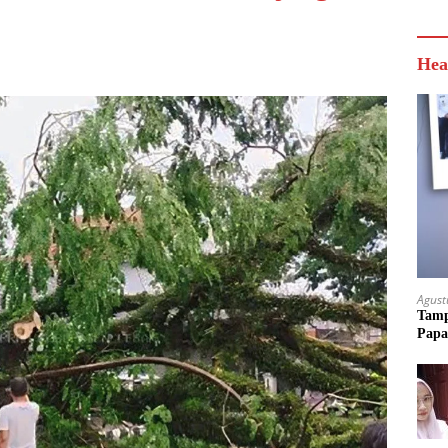
Hea
Agust
Tamp
Papa