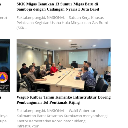
a
SKK Migas Temukan 13 Sumur Migas Baru di
Samboja dengan Cadangan Nyaris 1 Juta Barel
ero)
Faktalampung.id, NASIONAL – Satuan Kerja Khusus
n
Pelaksana Kegiatan Usaha Hulu Minyak dan Gas Bumi
(SKK…
i
Wagub Kalbar Temui Kemenko Infrastruktur Dorong
Pembangunan Tol Pontianak Kijing
Faktalampung.id, NASIONAL – Wakil Gubernur
inya
Kalimantan Barat Krisantus Kurniawan menyambangi
erupa…
Kantor Kementerian Koordinator Bidang
Infrastruktur…