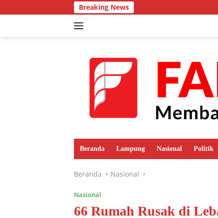
Langsung
Breaking News
ke
konten
Beranda
Lampung
Nasional
Politik
Beranda
Nasional
Nasional
66 Rumah Rusak di Leba