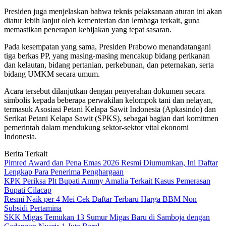
Presiden juga menjelaskan bahwa teknis pelaksanaan aturan ini akan
diatur lebih lanjut oleh kementerian dan lembaga terkait, guna
memastikan penerapan kebijakan yang tepat sasaran.
Pada kesempatan yang sama, Presiden Prabowo menandatangani
tiga berkas PP, yang masing-masing mencakup bidang perikanan
dan kelautan, bidang pertanian, perkebunan, dan peternakan, serta
bidang UMKM secara umum.
Acara tersebut dilanjutkan dengan penyerahan dokumen secara
simbolis kepada beberapa perwakilan kelompok tani dan nelayan,
termasuk Asosiasi Petani Kelapa Sawit Indonesia (Apkasindo) dan
Serikat Petani Kelapa Sawit (SPKS), sebagai bagian dari komitmen
pemerintah dalam mendukung sektor-sektor vital ekonomi
Indonesia.
Berita Terkait
Pimred Award dan Pena Emas 2026 Resmi Diumumkan, Ini Daftar
Lengkap Para Penerima Penghargaan
KPK Periksa Plt Bupati Ammy Amalia Terkait Kasus Pemerasan
Bupati Cilacap
Resmi Naik per 4 Mei Cek Daftar Terbaru Harga BBM Non
Subsidi Pertamina
SKK Migas Temukan 13 Sumur Migas Baru di Samboja dengan