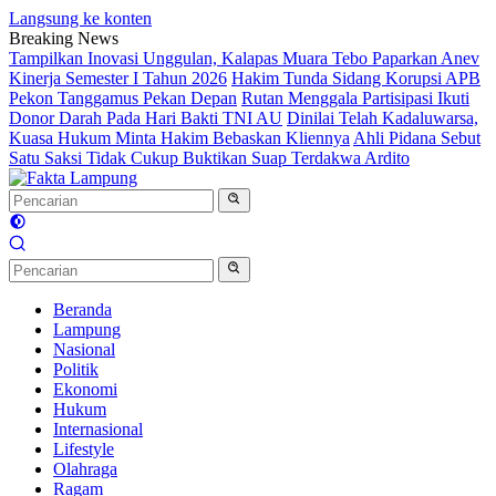
Langsung ke konten
Breaking News
Tampilkan Inovasi Unggulan, Kalapas Muara Tebo Paparkan Anev
Kinerja Semester I Tahun 2026
Hakim Tunda Sidang Korupsi APB
Pekon Tanggamus Pekan Depan
Rutan Menggala Partisipasi Ikuti
Donor Darah Pada Hari Bakti TNI AU
Dinilai Telah Kadaluwarsa,
Kuasa Hukum Minta Hakim Bebaskan Kliennya
Ahli Pidana Sebut
Satu Saksi Tidak Cukup Buktikan Suap Terdakwa Ardito
Beranda
Lampung
Nasional
Politik
Ekonomi
Hukum
Internasional
Lifestyle
Olahraga
Ragam