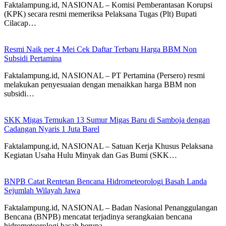
Faktalampung.id, NASIONAL – Komisi Pemberantasan Korupsi
(KPK) secara resmi memeriksa Pelaksana Tugas (Plt) Bupati
Cilacap…
Resmi Naik per 4 Mei Cek Daftar Terbaru Harga BBM Non
Subsidi Pertamina
Faktalampung.id, NASIONAL – PT Pertamina (Persero) resmi
melakukan penyesuaian dengan menaikkan harga BBM non
subsidi…
SKK Migas Temukan 13 Sumur Migas Baru di Samboja dengan
Cadangan Nyaris 1 Juta Barel
Faktalampung.id, NASIONAL – Satuan Kerja Khusus Pelaksana
Kegiatan Usaha Hulu Minyak dan Gas Bumi (SKK…
BNPB Catat Rentetan Bencana Hidrometeorologi Basah Landa
Sejumlah Wilayah Jawa
Faktalampung.id, NASIONAL – Badan Nasional Penanggulangan
Bencana (BNPB) mencatat terjadinya serangkaian bencana
hidrometeorologi basah berupa…