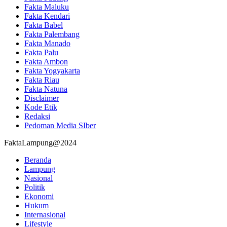
Fakta Maluku
Fakta Kendari
Fakta Babel
Fakta Palembang
Fakta Manado
Fakta Palu
Fakta Ambon
Fakta Yogyakarta
Fakta Riau
Fakta Natuna
Disclaimer
Kode Etik
Redaksi
Pedoman Media SIber
FaktaLampung@2024
Beranda
Lampung
Nasional
Politik
Ekonomi
Hukum
Internasional
Lifestyle