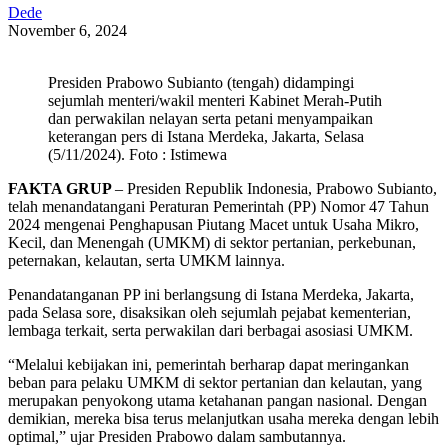
Dede
November 6, 2024
Presiden Prabowo Subianto (tengah) didampingi
sejumlah menteri/wakil menteri Kabinet Merah-Putih
dan perwakilan nelayan serta petani menyampaikan
keterangan pers di Istana Merdeka, Jakarta, Selasa
(5/11/2024). Foto : Istimewa
FAKTA GRUP
– Presiden Republik Indonesia, Prabowo Subianto,
telah menandatangani Peraturan Pemerintah (PP) Nomor 47 Tahun
2024 mengenai Penghapusan Piutang Macet untuk Usaha Mikro,
Kecil, dan Menengah (UMKM) di sektor pertanian, perkebunan,
peternakan, kelautan, serta UMKM lainnya.
Penandatanganan PP ini berlangsung di Istana Merdeka, Jakarta,
pada Selasa sore, disaksikan oleh sejumlah pejabat kementerian,
lembaga terkait, serta perwakilan dari berbagai asosiasi UMKM.
“Melalui kebijakan ini, pemerintah berharap dapat meringankan
beban para pelaku UMKM di sektor pertanian dan kelautan, yang
merupakan penyokong utama ketahanan pangan nasional. Dengan
demikian, mereka bisa terus melanjutkan usaha mereka dengan lebih
optimal,” ujar Presiden Prabowo dalam sambutannya.