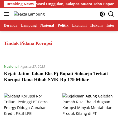
Langsung
Breaking News
Tampilkan Inovasi Unggulan, Kalapas Muara Tebo Paparkan 
ke
konten
Beranda
Lampung
Nasional
Politik
Ekonomi
Hukum
Interna
Tindak Pidana Korupsi
Nasional
Agustus 27, 2025
Kejati Jatim Tahan Eks Pj Bupati Sidoarjo Terkait
Korupsi Dana Hibah SMK Rp 179 Miliar