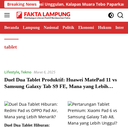
Langsung
Tampilkan Inovasi Unggulan, Kalapas Muara Tebo Paparkan Ane
Breaking News
ke
konten
Beranda
Lampung
Nasional
Politik
Ekonomi
Hukum
Interna
tablet
Lifestyle
,
Tekno
Maret 6, 2025
Duel Dua Tablet Produktif: Huawei MatePad 11 vs
Samsung Galaxy Tab S9 FE, Mana yang Lebih
Handal
Duel Dua Tablet Hiburan: