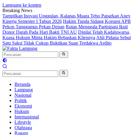
Langsung ke konten
Breaking News
Tampilkan Inovasi Unggulan, Kalapas Muara Tebo Paparkan Anev
Kinerja Semester I Tahun 2026
Hakim Tunda Sidang Korupsi APB
Pekon Tanggamus Pekan Depan
Rutan Menggala Partisipasi Ikuti
Donor Darah Pada Hari Bakti TNI AU
Dinilai Telah Kadaluwarsa,
Kuasa Hukum Minta Hakim Bebaskan Kliennya
Ahli Pidana Sebut
Satu Saksi Tidak Cukup Buktikan Suap Terdakwa Ardito
Beranda
Lampung
Nasional
Politik
Ekonomi
Hukum
Internasional
Lifestyle
Olahraga
Ragam