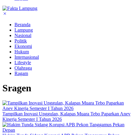
Beranda
Lampung
Nasional
Politik
Ekonomi
Hukum
Internasional
Lifestyle
Olahraga
Ragam
Sragen
Tampilkan Inovasi Unggulan, Kalapas Muara Tebo Paparkan Anev
Kinerja Semester I Tahun 2026