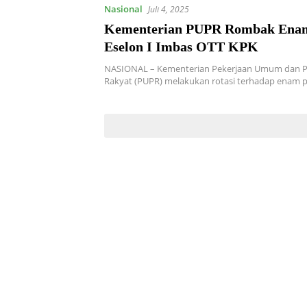
Nasional
Juli 4, 2025
Kementerian PUPR Rombak Enam
Eselon I Imbas OTT KPK
NASIONAL – Kementerian Pekerjaan Umum dan 
Rakyat (PUPR) melakukan rotasi terhadap enam p