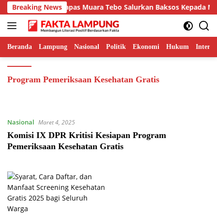
Langsung
Jalanin Sinergi, Lapas Muara Tebo Salurkan Baksos Kepada Masy
Breaking News
ke
konten
Beranda
Lampung
Nasional
Politik
Ekonomi
Hukum
Interna
Program Pemeriksaan Kesehatan Gratis
Nasional
Maret 4, 2025
Komisi IX DPR Kritisi Kesiapan Program
Pemeriksaan Kesehatan Gratis