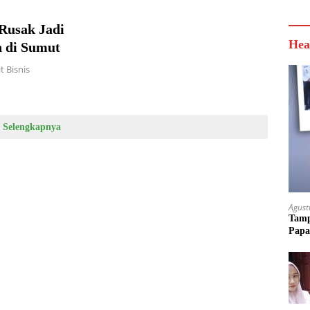
Rusak Jadi
Hea
n di Sumut
 Bisnis
Selengkapnya
Agust
Tamp
Papa