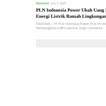
Nasional
Juni 5, 2025
PLN Indonesia Power Ubah Uang 
Energi Listrik Ramah Lingkunga
NASIONAL – PT PLN Indonesia Power (PLN IP) Unit
Pembangkitan (UBP) Labuhan Angin, Sumatera…