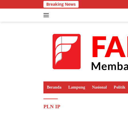
Langsung
Breaking News
ke
konten
Beranda
Lampung
Nasional
Politik
PLN IP