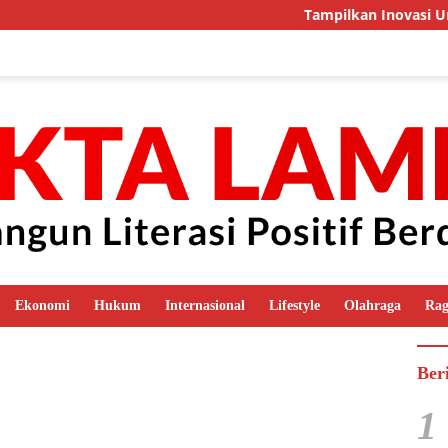
Tampilkan Inovasi Unggu
Ekonomi
Hukum
Internasional
Lifestyle
Olahraga
Ra
Ber
1