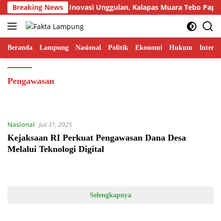
Langsung
Breaking News
Tampilkan Inovasi Unggulan, Kalapas Muara Tebo Paparka
ke
konten
Beranda
Lampung
Nasional
Politik
Ekonomi
Hukum
Interna
Pengawasan
Nasional
Juli 31, 2025
Kejaksaan RI Perkuat Pengawasan Dana Desa
Melalui Teknologi Digital
Selengkapnya