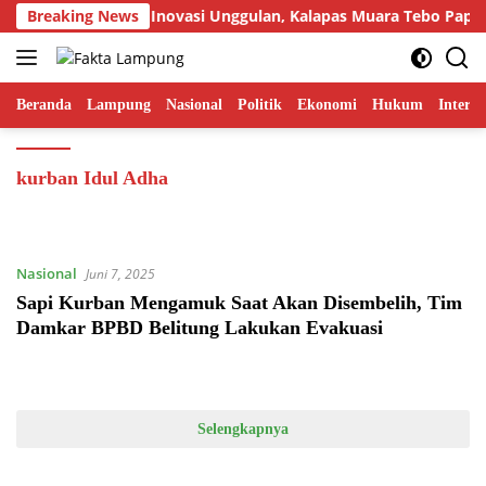
Langsung
Breaking News
Tampilkan Inovasi Unggulan, Kalapas Muara Tebo Paparka
ke
konten
Beranda
Lampung
Nasional
Politik
Ekonomi
Hukum
Interna
kurban Idul Adha
Nasional
Juni 7, 2025
Sapi Kurban Mengamuk Saat Akan Disembelih, Tim
Damkar BPBD Belitung Lakukan Evakuasi
Selengkapnya