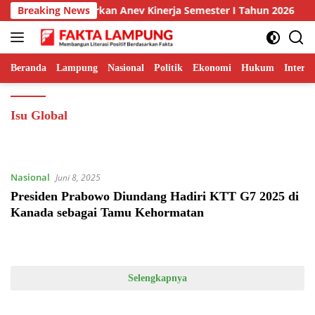
Langsung
 Muara Tebo Paparkan Anev Kinerja Semester I Tahun 2026
Breaking News
ke
konten
Beranda
Lampung
Nasional
Politik
Ekonomi
Hukum
Interna
Isu Global
Nasional
Juni 8, 2025
Presiden Prabowo Diundang Hadiri KTT G7 2025 di
Kanada sebagai Tamu Kehormatan
Selengkapnya