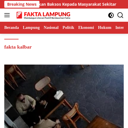
Langsung
 Muara Tebo Salurkan Baksos Kepada Masyarakat Sekitar
Breaking News
ke
konten
Beranda
Lampung
Nasional
Politik
Ekonomi
Hukum
Interna
fakta kalbar