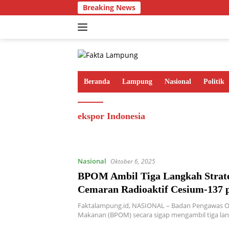
Langsung
Breaking News
ke
konten
Beranda
Lampung
Nasional
Politik
ekspor Indonesia
Nasional
Oktober 6, 2025
BPOM Ambil Tiga Langkah Strate
Cemaran Radioaktif Cesium-137 
dan Cengkeh
Faktalampung.id, NASIONAL – Badan Pengawas O
Makanan (BPOM) secara sigap mengambil tiga lan