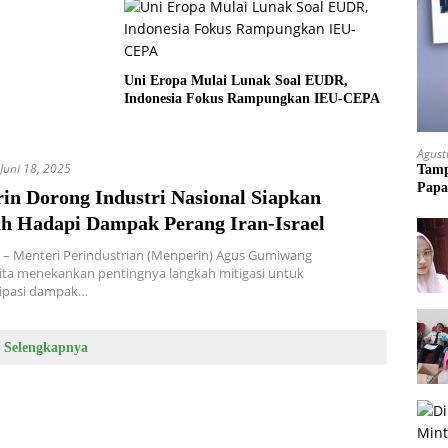
Uni Eropa Mulai Lunak Soal EUDR,
Indonesia Fokus Rampungkan IEU-CEPA
Agust
Juni 18, 2025
Tamp
Papa
in Dorong Industri Nasional Siapkan
h Hadapi Dampak Perang Iran-Israel
– Menteri Perindustrian (Menperin) Agus Gumiwang
ita menekankan pentingnya langkah mitigasi untuk
ipasi dampak…
Selengkapnya