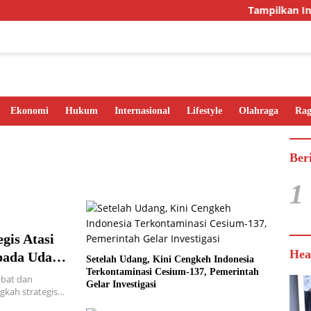
Tampilkan Inova
Ekonomi
Hukum
Internasional
Lifestyle
Olahraga
Ra
Ber
1
gis Atasi
Hea
pada Udang
Setelah Udang, Kini Cengkeh Indonesia
Terkontaminasi Cesium-137, Pemerintah
bat dan
Gelar Investigasi
gkah strategis…