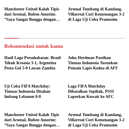
Manchester United Kalah Tipis
Arsenal Tumbang di Kandang,
dari Arsenal, Ruben Amorim:
Villarreal Curi Kemenangan 3-2
“Saya Sangat Bangga dengan
di Laga Uji Coba Pramusim
Para Pemain”
Rekomendasi untuk kamu
Hasil Laga Persahabatan: Brasil
John Herdman Pastikan
Tekuk Kroasia 3-1, Argentina
Timnas Indonesia Turunkan
Pesta Gol 5-0 Lawan Zambia
Pemain Lapis Kedua di AFF
Uji Coba FIFA Matchday:
Laga FIFA Matchday
Timnas Indonesia Ditahan
Dibatalkan Sepihak, PSSI
Imbang Lebanon 0-0
Laporkan Kuwait ke AFC
Manchester United Kalah Tipis
Arsenal Tumbang di Kandang,
dari Arsenal, Ruben Amorim:
Villarreal Curi Kemenangan 3-2
“Saya Sangat Bangga dengan
di Laga Uji Coba Pramusim