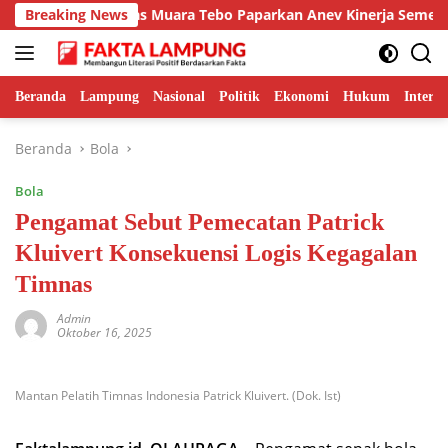
Langsung
nggulan, Kalapas Muara Tebo Paparkan Anev Kinerja Semester I
Breaking News
ke
konten
Beranda
Lampung
Nasional
Politik
Ekonomi
Hukum
Interna
Beranda
Bola
Bola
Pengamat Sebut Pemecatan Patrick
Kluivert Konsekuensi Logis Kegagalan
Timnas
Admin
Oktober 16, 2025
Mantan Pelatih Timnas Indonesia Patrick Kluivert. (Dok. Ist)