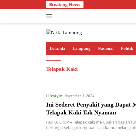
Langsung
Breaking News
ke
konten
Beranda
Lampung
Nasional
Politik
Telapak Kaki
Lifestyle
November 3, 2024
Ini Sederet Penyakit yang Dapat
Telapak Kaki Tak Nyaman
FAKTA GRUP – Telapak kaki merupakan bagian tu
berfungsi sebagai tumpuan saat kamu melangka