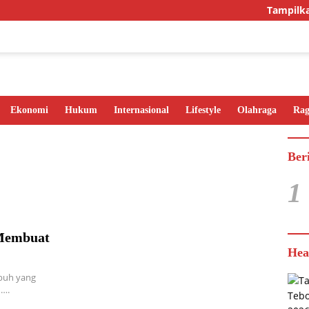
Tampilkan I
Ekonomi
Hukum
Internasional
Lifestyle
Olahraga
Ra
Ber
1
 Membuat
Hea
buh yang
h….