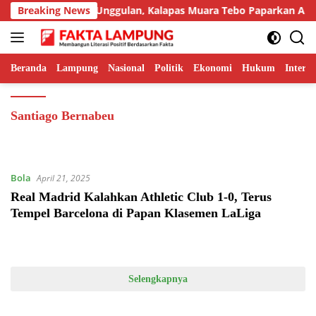
Langsung
ampilkan Inovasi Unggulan, Kalapas Muara Tebo Paparkan Anev K
Breaking News
ke
konten
Beranda
Lampung
Nasional
Politik
Ekonomi
Hukum
Interna
Santiago Bernabeu
Bola
April 21, 2025
Real Madrid Kalahkan Athletic Club 1-0, Terus
Tempel Barcelona di Papan Klasemen LaLiga
Selengkapnya