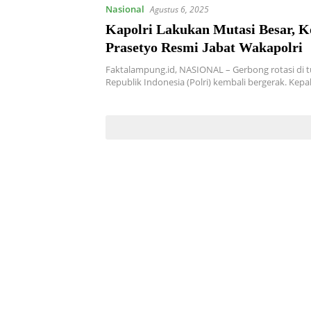
Nasional
Agustus 6, 2025
Kapolri Lakukan Mutasi Besar, 
Prasetyo Resmi Jabat Wakapolri
Faktalampung.id, NASIONAL – Gerbong rotasi di t
Republik Indonesia (Polri) kembali bergerak. Kepa