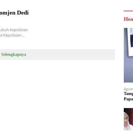
Komjen Dedi
Hea
ubuh Kepolisian
la Kepolisian…
Selengkapnya
Agust
Tamp
Papa