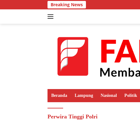
Langsung
Breaking News
ke
konten
Beranda
Lampung
Nasional
Politik
Perwira Tinggi Polri