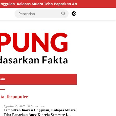
ulan, Kalapas Muara Tebo Paparkan Anev Kinerja Semester I Tah
gam
ita Terpopuler
Agustus 2, 2026
0 Komentar
Tampilkan Inovasi Unggulan, Kalapas Muara
Tebo Paparkan Anev Kinerja Semester I