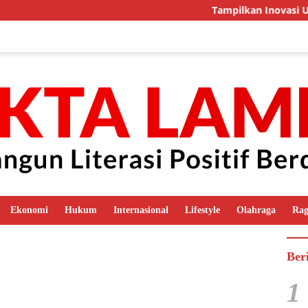
Tampilkan Inovasi Ungg
Ekonomi
Hukum
Internasional
Lifestyle
Olahraga
Ra
Ber
1