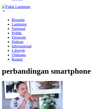
Beranda
Lampung
Nasional
Politik
Ekonomi
Hukum
Internasional
Lifestyle
Olahraga
Ragam
perbandingan smartphone