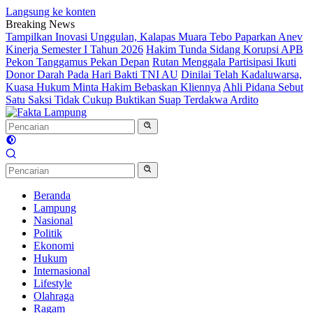
Langsung ke konten
Breaking News
Tampilkan Inovasi Unggulan, Kalapas Muara Tebo Paparkan Anev
Kinerja Semester I Tahun 2026
Hakim Tunda Sidang Korupsi APB
Pekon Tanggamus Pekan Depan
Rutan Menggala Partisipasi Ikuti
Donor Darah Pada Hari Bakti TNI AU
Dinilai Telah Kadaluwarsa,
Kuasa Hukum Minta Hakim Bebaskan Kliennya
Ahli Pidana Sebut
Satu Saksi Tidak Cukup Buktikan Suap Terdakwa Ardito
Beranda
Lampung
Nasional
Politik
Ekonomi
Hukum
Internasional
Lifestyle
Olahraga
Ragam