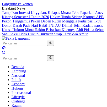
Langsung ke konten
Breaking News
Tampilkan Inovasi Unggulan, Kalapas Muara Tebo Paparkan Anev
Kinerja Semester I Tahun 2026
Hakim Tunda Sidang Korupsi APB
Pekon Tanggamus Pekan Depan
Rutan Menggala Partisipasi Ikuti
Donor Darah Pada Hari Bakti TNI AU
Dinilai Telah Kadaluwarsa,
Kuasa Hukum Minta Hakim Bebaskan Kliennya
Ahli Pidana Sebut
Satu Saksi Tidak Cukup Buktikan Suap Terdakwa Ardito
Beranda
Lampung
Nasional
Politik
Ekonomi
Hukum
Internasional
Lifestyle
Olahraga
Ragam