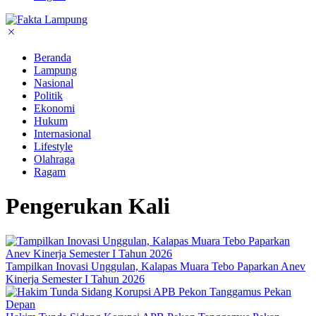
Beranda
Lampung
Nasional
Politik
Ekonomi
Hukum
Internasional
Lifestyle
Olahraga
Ragam
Pengerukan Kali
Tampilkan Inovasi Unggulan, Kalapas Muara Tebo Paparkan Anev
Kinerja Semester I Tahun 2026