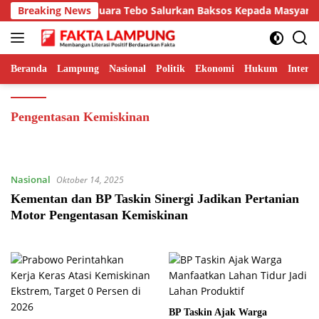
Langsung
in Sinergi, Lapas Muara Tebo Salurkan Baksos Kepada Masyarakat
Breaking News
ke
konten
Beranda
Lampung
Nasional
Politik
Ekonomi
Hukum
Interna
Pengentasan Kemiskinan
Nasional
Oktober 14, 2025
Kementan dan BP Taskin Sinergi Jadikan Pertanian
Motor Pengentasan Kemiskinan
BP Taskin Ajak Warga