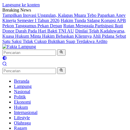
Langsung ke konten
Breaking News
Tampilkan Inovasi Unggulan, Kalapas Muara Tebo Paparkan Anev
Kinerja Semester I Tahun 2026
Hakim Tunda Sidang Korupsi APB
Pekon Tanggamus Pekan Depan
Rutan Menggala Partisipasi Ikuti
Donor Darah Pada Hari Bakti TNI AU
Dinilai Telah Kadaluwarsa,
Kuasa Hukum Minta Hakim Bebaskan Kliennya
Ahli Pidana Sebut
Satu Saksi Tidak Cukup Buktikan Suap Terdakwa Ardito
Beranda
Lampung
Nasional
Politik
Ekonomi
Hukum
Internasional
Lifestyle
Olahraga
Ragam