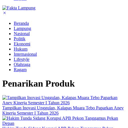
Beranda
Lampung
Nasional
Politik
Ekonomi
Hukum
Internasional
Lifestyle
Olahraga
Ragam
Penarikan Produk
Tampilkan Inovasi Unggulan, Kalapas Muara Tebo Paparkan Anev
Kinerja Semester I Tahun 2026