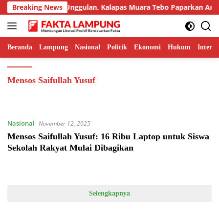
Langsung
mpilkan Inovasi Unggulan, Kalapas Muara Tebo Paparkan Anev K
Breaking News
ke
konten
Beranda
Lampung
Nasional
Politik
Ekonomi
Hukum
Interna
Mensos Saifullah Yusuf
Nasional
November 12, 2025
Mensos Saifullah Yusuf: 16 Ribu Laptop untuk Siswa
Sekolah Rakyat Mulai Dibagikan
Selengkapnya