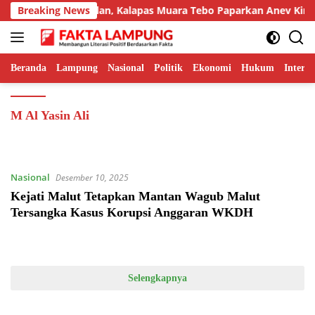
Langsung
an Inovasi Unggulan, Kalapas Muara Tebo Paparkan Anev Kinerja
Breaking News
ke
konten
Beranda
Lampung
Nasional
Politik
Ekonomi
Hukum
Interna
M Al Yasin Ali
Nasional
Desember 10, 2025
Kejati Malut Tetapkan Mantan Wagub Malut
Tersangka Kasus Korupsi Anggaran WKDH
Selengkapnya