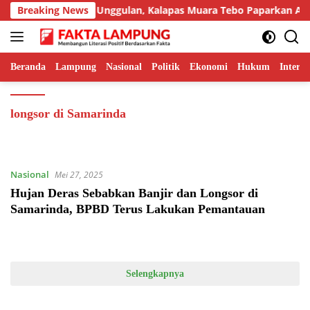
Langsung
Tampilkan Inovasi Unggulan, Kalapas Muara Tebo Paparkan Anev 
Breaking News
ke
konten
Beranda
Lampung
Nasional
Politik
Ekonomi
Hukum
Interna
longsor di Samarinda
Nasional
Mei 27, 2025
Hujan Deras Sebabkan Banjir dan Longsor di
Samarinda, BPBD Terus Lakukan Pemantauan
Selengkapnya