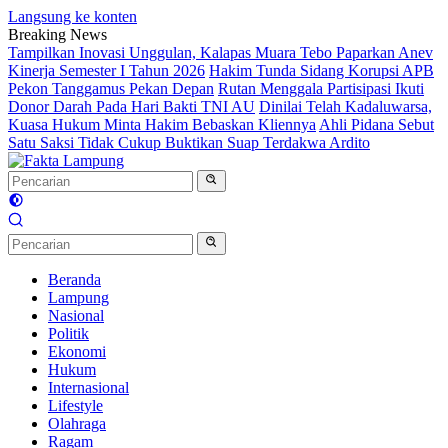
Langsung ke konten
Breaking News
Tampilkan Inovasi Unggulan, Kalapas Muara Tebo Paparkan Anev
Kinerja Semester I Tahun 2026
Hakim Tunda Sidang Korupsi APB
Pekon Tanggamus Pekan Depan
Rutan Menggala Partisipasi Ikuti
Donor Darah Pada Hari Bakti TNI AU
Dinilai Telah Kadaluwarsa,
Kuasa Hukum Minta Hakim Bebaskan Kliennya
Ahli Pidana Sebut
Satu Saksi Tidak Cukup Buktikan Suap Terdakwa Ardito
Beranda
Lampung
Nasional
Politik
Ekonomi
Hukum
Internasional
Lifestyle
Olahraga
Ragam