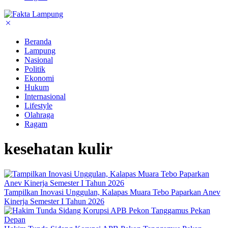
Beranda
Lampung
Nasional
Politik
Ekonomi
Hukum
Internasional
Lifestyle
Olahraga
Ragam
kesehatan kulir
Tampilkan Inovasi Unggulan, Kalapas Muara Tebo Paparkan Anev
Kinerja Semester I Tahun 2026