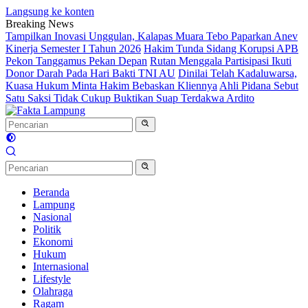
Langsung ke konten
Breaking News
Tampilkan Inovasi Unggulan, Kalapas Muara Tebo Paparkan Anev
Kinerja Semester I Tahun 2026
Hakim Tunda Sidang Korupsi APB
Pekon Tanggamus Pekan Depan
Rutan Menggala Partisipasi Ikuti
Donor Darah Pada Hari Bakti TNI AU
Dinilai Telah Kadaluwarsa,
Kuasa Hukum Minta Hakim Bebaskan Kliennya
Ahli Pidana Sebut
Satu Saksi Tidak Cukup Buktikan Suap Terdakwa Ardito
Beranda
Lampung
Nasional
Politik
Ekonomi
Hukum
Internasional
Lifestyle
Olahraga
Ragam