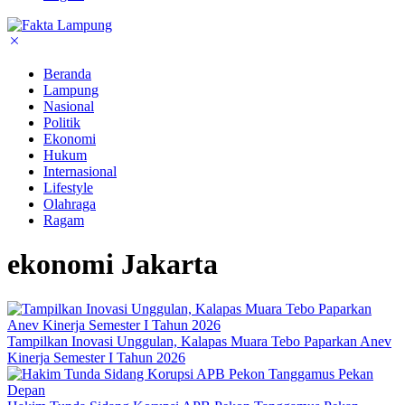
Beranda
Lampung
Nasional
Politik
Ekonomi
Hukum
Internasional
Lifestyle
Olahraga
Ragam
ekonomi Jakarta
Tampilkan Inovasi Unggulan, Kalapas Muara Tebo Paparkan Anev
Kinerja Semester I Tahun 2026