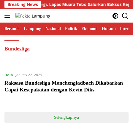
Langsung
Breaking News
Jalanin Sinergi, Lapas Muara Tebo Salurkan Baksos Kepad
ke
konten
Beranda
Lampung
Nasional
Politik
Ekonomi
Hukum
Interna
Bundesliga
Bola
Januari 22, 2025
Raksasa Bundesliga Monchengladbach Dikabarkan
Capai Kesepakatan dengan Kevin Diks
Selengkapnya