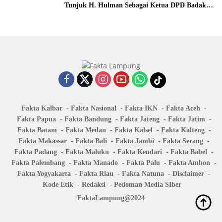
Tunjuk H. Hulman Sebagai Ketua DPD Badak
Banten kota Bandar lampung
Fakta Kalbar
Fakta Nasional
Fakta IKN
Fakta Aceh
Fakta Papua
Fakta Bandung
Fakta Jateng
Fakta Jatim
Fakta Batam
Fakta Medan
Fakta Kalsel
Fakta Kalteng
Fakta Makassar
Fakta Bali
Fakta Jambi
Fakta Serang
Fakta Padang
Fakta Maluku
Fakta Kendari
Fakta Babel
Fakta Palembang
Fakta Manado
Fakta Palu
Fakta Ambon
Fakta Yogyakarta
Fakta Riau
Fakta Natuna
Disclaimer
Kode Etik
Redaksi
Pedoman Media SIber
FaktaLampung@2024