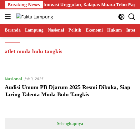
Langsung
Breaking News
Tampilkan Inovasi Unggulan, Kalapas Muara Tebo Papark
ke
konten
Beranda
Lampung
Nasional
Politik
Ekonomi
Hukum
Interna
atlet muda bulu tangkis
Nasional
Juli 3, 2025
Audisi Umum PB Djarum 2025 Resmi Dibuka, Siap
Jaring Talenta Muda Bulu Tangkis
Selengkapnya