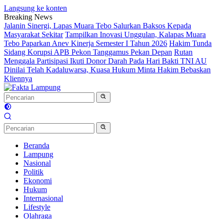
Langsung ke konten
Breaking News
Jalanin Sinergi, Lapas Muara Tebo Salurkan Baksos Kepada
Masyarakat Sekitar
Tampilkan Inovasi Unggulan, Kalapas Muara
Tebo Paparkan Anev Kinerja Semester I Tahun 2026
Hakim Tunda
Sidang Korupsi APB Pekon Tanggamus Pekan Depan
Rutan
Menggala Partisipasi Ikuti Donor Darah Pada Hari Bakti TNI AU
Dinilai Telah Kadaluwarsa, Kuasa Hukum Minta Hakim Bebaskan
Kliennya
Beranda
Lampung
Nasional
Politik
Ekonomi
Hukum
Internasional
Lifestyle
Olahraga