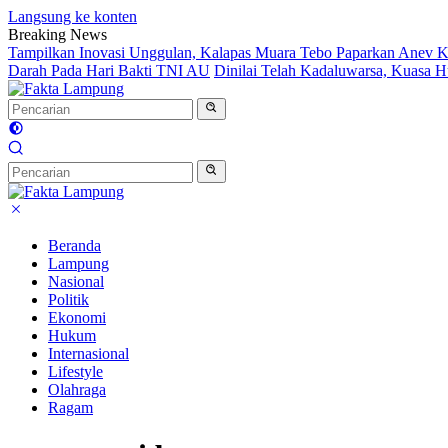
Langsung ke konten
Breaking News
Tampilkan Inovasi Unggulan, Kalapas Muara Tebo Paparkan Anev Ki
Darah Pada Hari Bakti TNI AU
Dinilai Telah Kadaluwarsa, Kuasa
Beranda
Lampung
Nasional
Politik
Ekonomi
Hukum
Internasional
Lifestyle
Olahraga
Ragam