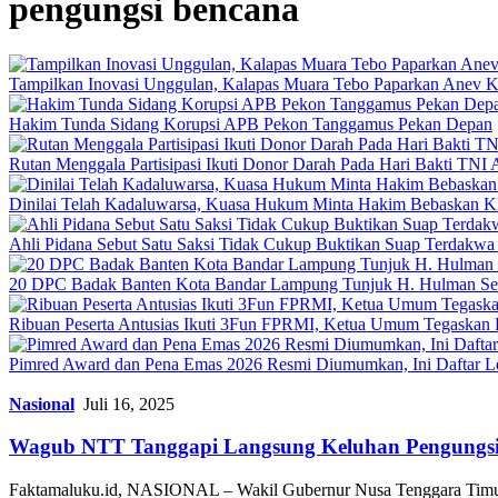
pengungsi bencana
Tampilkan Inovasi Unggulan, Kalapas Muara Tebo Paparkan Anev Ki
Hakim Tunda Sidang Korupsi APB Pekon Tanggamus Pekan Depan
Rutan Menggala Partisipasi Ikuti Donor Darah Pada Hari Bakti TNI
Dinilai Telah Kadaluwarsa, Kuasa Hukum Minta Hakim Bebaskan K
Ahli Pidana Sebut Satu Saksi Tidak Cukup Buktikan Suap Terdakwa 
20 DPC Badak Banten Kota Bandar Lampung Tunjuk H. Hulman Se
Ribuan Peserta Antusias Ikuti 3Fun FPRMI, Ketua Umum Tegaskan 
Pimred Award dan Pena Emas 2026 Resmi Diumumkan, Ini Daftar L
Nasional
Juli 16, 2025
Wagub NTT Tanggapi Langsung Keluhan Pengungsi
Faktamaluku.id, NASIONAL – Wakil Gubernur Nusa Tenggara Timu