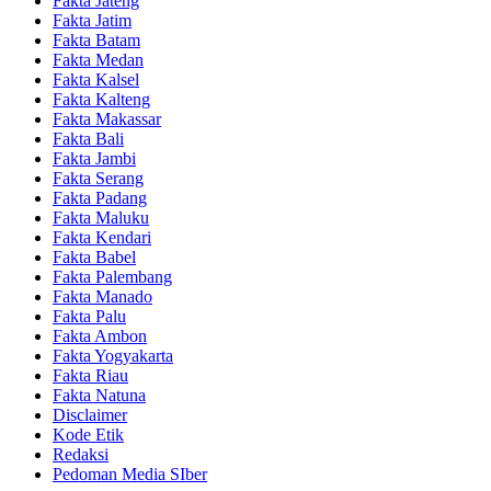
Fakta Jateng
Fakta Jatim
Fakta Batam
Fakta Medan
Fakta Kalsel
Fakta Kalteng
Fakta Makassar
Fakta Bali
Fakta Jambi
Fakta Serang
Fakta Padang
Fakta Maluku
Fakta Kendari
Fakta Babel
Fakta Palembang
Fakta Manado
Fakta Palu
Fakta Ambon
Fakta Yogyakarta
Fakta Riau
Fakta Natuna
Disclaimer
Kode Etik
Redaksi
Pedoman Media SIber