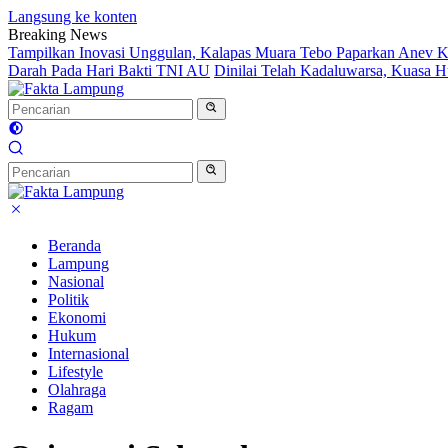
Langsung ke konten
Breaking News
Tampilkan Inovasi Unggulan, Kalapas Muara Tebo Paparkan Anev Ki
Darah Pada Hari Bakti TNI AU
Dinilai Telah Kadaluwarsa, Kuasa
Beranda
Lampung
Nasional
Politik
Ekonomi
Hukum
Internasional
Lifestyle
Olahraga
Ragam