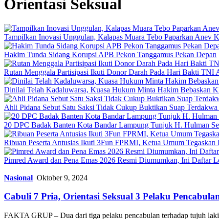
Orientasi Seksual
Tampilkan Inovasi Unggulan, Kalapas Muara Tebo Paparkan Anev Ki
Hakim Tunda Sidang Korupsi APB Pekon Tanggamus Pekan Depan
Rutan Menggala Partisipasi Ikuti Donor Darah Pada Hari Bakti TNI
Dinilai Telah Kadaluwarsa, Kuasa Hukum Minta Hakim Bebaskan K
Ahli Pidana Sebut Satu Saksi Tidak Cukup Buktikan Suap Terdakwa 
20 DPC Badak Banten Kota Bandar Lampung Tunjuk H. Hulman Se
Ribuan Peserta Antusias Ikuti 3Fun FPRMI, Ketua Umum Tegaskan 
Pimred Award dan Pena Emas 2026 Resmi Diumumkan, Ini Daftar L
Nasional
Oktober 9, 2024
Cabuli 7 Pria, Orientasi Seksual 3 Pelaku Pencabu
FAKTA GRUP – Dua dari tiga pelaku pencabulan terhadap tujuh laki