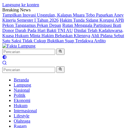
Langsung ke konten
Breaking News
Tampilkan Inovasi Unggulan, Kalapas Muara Tebo Paparkan Anev
Kinerja Semester I Tahun 2026
Hakim Tunda Sidang Korupsi APB
Pekon Tanggamus Pekan Depan
Rutan Menggala Partisipasi Ikuti
Donor Darah Pada Hari Bakti TNI AU
Dinilai Telah Kadaluwarsa,
Kuasa Hukum Minta Hakim Bebaskan Kliennya
Ahli Pidana Sebut
Satu Saksi Tidak Cukup Buktikan Suap Terdakwa Ardito
Beranda
Lampung
Nasional
Politik
Ekonomi
Hukum
Internasional
Lifestyle
Olahraga
Ragam