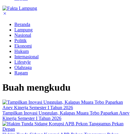
Beranda
Lampung
Nasional
Politik
Ekonomi
Hukum
Internasional
Lifestyle
Olahraga
Ragam
Buah mengkudu
Tampilkan Inovasi Unggulan, Kalapas Muara Tebo Paparkan Anev
Kinerja Semester I Tahun 2026