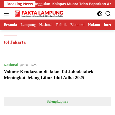
Langsung
mpilkan Inovasi Unggulan, Kalapas Muara Tebo Paparkan Anev Ki
Breaking News
ke
konten
Beranda
Lampung
Nasional
Politik
Ekonomi
Hukum
Interna
tol Jakarta
Nasional
Juni 6, 2025
Volume Kendaraan di Jalan Tol Jabodetabek
Meningkat Jelang Libur Idul Adha 2025
Selengkapnya