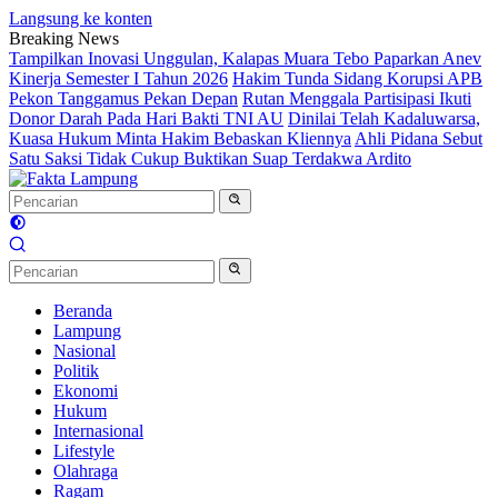
Langsung ke konten
Breaking News
Tampilkan Inovasi Unggulan, Kalapas Muara Tebo Paparkan Anev
Kinerja Semester I Tahun 2026
Hakim Tunda Sidang Korupsi APB
Pekon Tanggamus Pekan Depan
Rutan Menggala Partisipasi Ikuti
Donor Darah Pada Hari Bakti TNI AU
Dinilai Telah Kadaluwarsa,
Kuasa Hukum Minta Hakim Bebaskan Kliennya
Ahli Pidana Sebut
Satu Saksi Tidak Cukup Buktikan Suap Terdakwa Ardito
Beranda
Lampung
Nasional
Politik
Ekonomi
Hukum
Internasional
Lifestyle
Olahraga
Ragam