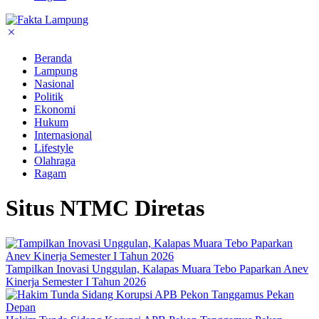
Beranda
Lampung
Nasional
Politik
Ekonomi
Hukum
Internasional
Lifestyle
Olahraga
Ragam
Situs NTMC Diretas
Tampilkan Inovasi Unggulan, Kalapas Muara Tebo Paparkan Anev
Kinerja Semester I Tahun 2026