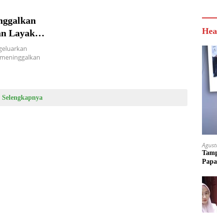
nggalkan
Hea
an Layak
geluarkan
a meninggalkan
Selengkapnya
Agust
Tamp
Papa