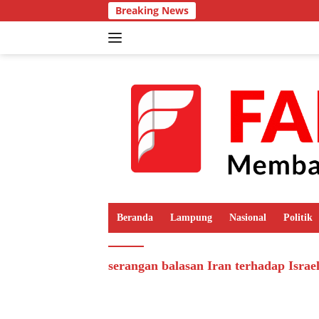
Langsung
Breaking News
ke
konten
Beranda
Lampung
Nasional
Politik
serangan balasan Iran terhadap Israe