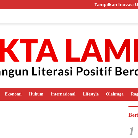
Tampilkan Inovasi Unggu
Ekonomi
Hukum
Internasional
Lifestyle
Olahraga
Ra
l
Ber
1