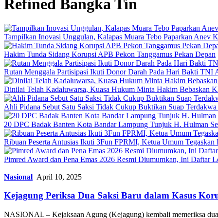
Refined Bangka Tin
Tampilkan Inovasi Unggulan, Kalapas Muara Tebo Paparkan Anev Ki
Hakim Tunda Sidang Korupsi APB Pekon Tanggamus Pekan Depan
Rutan Menggala Partisipasi Ikuti Donor Darah Pada Hari Bakti TNI
Dinilai Telah Kadaluwarsa, Kuasa Hukum Minta Hakim Bebaskan K
Ahli Pidana Sebut Satu Saksi Tidak Cukup Buktikan Suap Terdakwa 
20 DPC Badak Banten Kota Bandar Lampung Tunjuk H. Hulman Se
Ribuan Peserta Antusias Ikuti 3Fun FPRMI, Ketua Umum Tegaskan 
Pimred Award dan Pena Emas 2026 Resmi Diumumkan, Ini Daftar L
Nasional
April 10, 2025
Kejagung Periksa Dua Saksi Baru dalam Kasus Koru
NASIONAL – Kejaksaan Agung (Kejagung) kembali memeriksa dua s