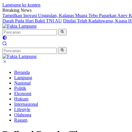
Langsung ke konten
Breaking News
Tampilkan Inovasi Unggulan, Kalapas Muara Tebo Paparkan Anev Ki
Darah Pada Hari Bakti TNI AU
Dinilai Telah Kadaluwarsa, Kuasa
Beranda
Lampung
Nasional
Politik
Ekonomi
Hukum
Internasional
Lifestyle
Olahraga
Ragam