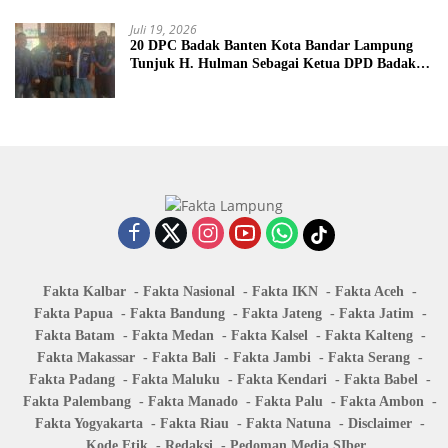
Juli 19, 2026
20 DPC Badak Banten Kota Bandar Lampung
Tunjuk H. Hulman Sebagai Ketua DPD Badak
Banten kota Bandar lampung
Fakta Kalbar
Fakta Nasional
Fakta IKN
Fakta Aceh
Fakta Papua
Fakta Bandung
Fakta Jateng
Fakta Jatim
Fakta Batam
Fakta Medan
Fakta Kalsel
Fakta Kalteng
Fakta Makassar
Fakta Bali
Fakta Jambi
Fakta Serang
Fakta Padang
Fakta Maluku
Fakta Kendari
Fakta Babel
Fakta Palembang
Fakta Manado
Fakta Palu
Fakta Ambon
Fakta Yogyakarta
Fakta Riau
Fakta Natuna
Disclaimer
Kode Etik
Redaksi
Pedoman Media SIber