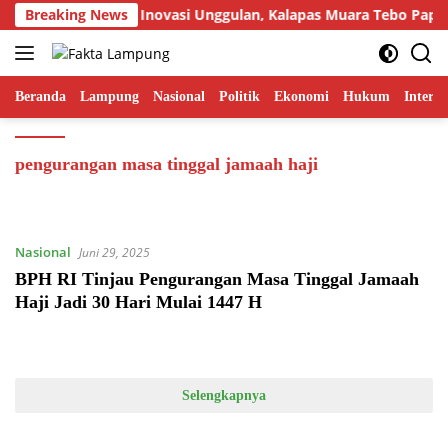
Langsung
Breaking News
Tampilkan Inovasi Unggulan, Kalapas Muara Tebo Paparka
ke
konten
Beranda
Lampung
Nasional
Politik
Ekonomi
Hukum
Interna
pengurangan masa tinggal jamaah haji
Nasional
Juni 29, 2025
BPH RI Tinjau Pengurangan Masa Tinggal Jamaah
Haji Jadi 30 Hari Mulai 1447 H
Selengkapnya