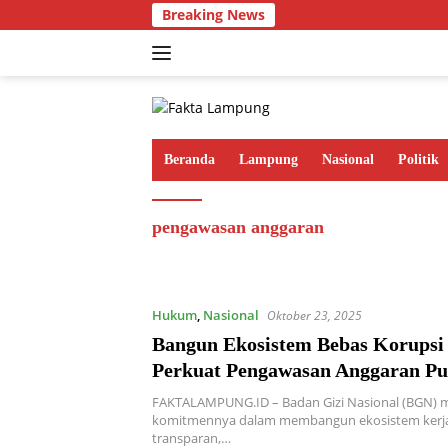
Langsung
Breaking News
ke
konten
Beranda
Lampung
Nasional
Politik
pengawasan anggaran
Hukum
,
Nasional
Oktober 23, 2025
Bangun Ekosistem Bebas Korupsi
Perkuat Pengawasan Anggaran Pu
Canangkan Zona Integritas
FAKTALAMPUNG.ID – Badan Gizi Nasional (BGN)
komitmennya dalam membangun ekosistem kerja 
transparan,…