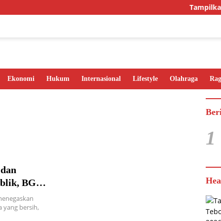
Tampilkan I
Ekonomi
Hukum
Internasional
Lifestyle
Olahraga
Ra
Ber
1
 dan
Hea
blik, BGN
 menegaskan
yang bersih,