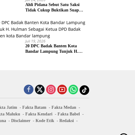
Ahli Pidana Sebut Satu Saksi
Tidak Cukup Buktikan Suap
Terdakwa Ardito
Juli 19, 2026
20 DPC Badak Banten Kota
Bandar Lampung Tunjuk H.
Hulman Sebagai Ketua DPD
Badak Banten kota Bandar
lampung
kta Jatim
Fakta Batam
Fakta Medan
kta Maluku
Fakta Kendari
Fakta Babel
una
Disclaimer
Kode Etik
Redaksi