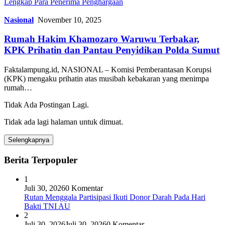
Lengkap Para Penerima Penghargaan
Nasional
November 10, 2025
Rumah Hakim Khamozaro Waruwu Terbakar,
KPK Prihatin dan Pantau Penyidikan Polda Sumut
Faktalampung.id, NASIONAL – Komisi Pemberantasan Korupsi
(KPK) mengaku prihatin atas musibah kebakaran yang menimpa
rumah…
Tidak Ada Postingan Lagi.
Tidak ada lagi halaman untuk dimuat.
Selengkapnya
Berita Terpopuler
1
Juli 30, 2026
0 Komentar
Rutan Menggala Partisipasi Ikuti Donor Darah Pada Hari
Bakti TNI AU
2
Juli 30, 2026
Juli 30, 2026
0 Komentar