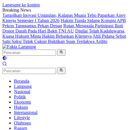
Langsung ke konten
Breaking News
Tampilkan Inovasi Unggulan, Kalapas Muara Tebo Paparkan Anev
Kinerja Semester I Tahun 2026
Hakim Tunda Sidang Korupsi APB
Pekon Tanggamus Pekan Depan
Rutan Menggala Partisipasi Ikuti
Donor Darah Pada Hari Bakti TNI AU
Dinilai Telah Kadaluwarsa,
Kuasa Hukum Minta Hakim Bebaskan Kliennya
Ahli Pidana Sebut
Satu Saksi Tidak Cukup Buktikan Suap Terdakwa Ardito
Beranda
Lampung
Nasional
Politik
Ekonomi
Hukum
Internasional
Lifestyle
Olahraga
Ragam