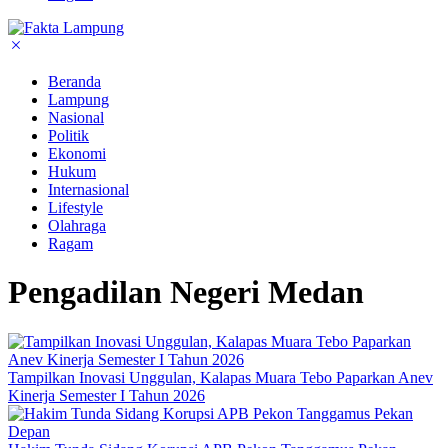
Beranda
Lampung
Nasional
Politik
Ekonomi
Hukum
Internasional
Lifestyle
Olahraga
Ragam
Pengadilan Negeri Medan
Tampilkan Inovasi Unggulan, Kalapas Muara Tebo Paparkan Anev
Kinerja Semester I Tahun 2026