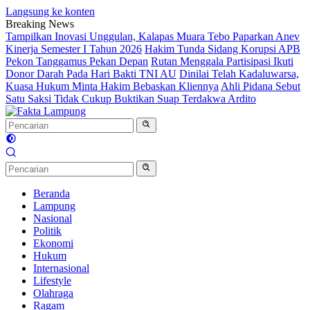
Langsung ke konten
Breaking News
Tampilkan Inovasi Unggulan, Kalapas Muara Tebo Paparkan Anev
Kinerja Semester I Tahun 2026
Hakim Tunda Sidang Korupsi APB
Pekon Tanggamus Pekan Depan
Rutan Menggala Partisipasi Ikuti
Donor Darah Pada Hari Bakti TNI AU
Dinilai Telah Kadaluwarsa,
Kuasa Hukum Minta Hakim Bebaskan Kliennya
Ahli Pidana Sebut
Satu Saksi Tidak Cukup Buktikan Suap Terdakwa Ardito
Beranda
Lampung
Nasional
Politik
Ekonomi
Hukum
Internasional
Lifestyle
Olahraga
Ragam