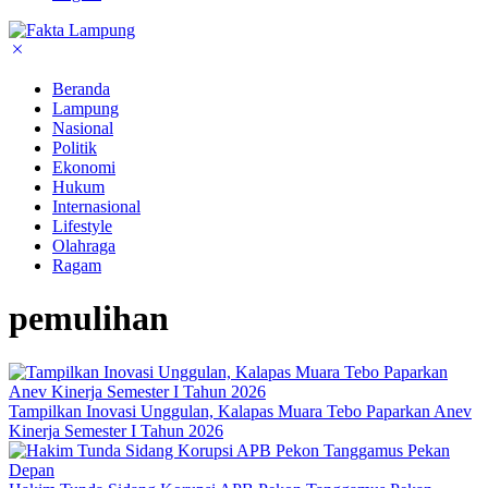
Beranda
Lampung
Nasional
Politik
Ekonomi
Hukum
Internasional
Lifestyle
Olahraga
Ragam
pemulihan
Tampilkan Inovasi Unggulan, Kalapas Muara Tebo Paparkan Anev
Kinerja Semester I Tahun 2026