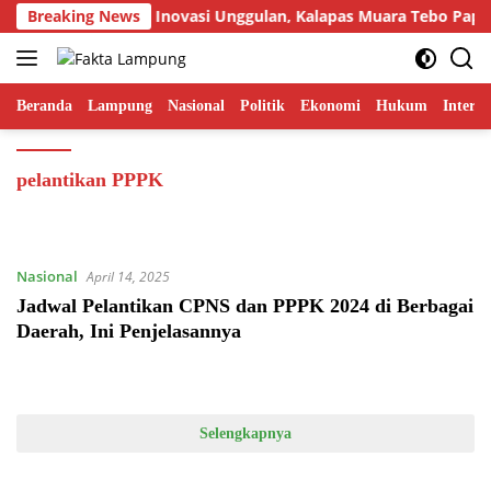
Langsung
Breaking News
Tampilkan Inovasi Unggulan, Kalapas Muara Tebo Papark
ke
konten
Beranda
Lampung
Nasional
Politik
Ekonomi
Hukum
Interna
pelantikan PPPK
Nasional
April 14, 2025
Jadwal Pelantikan CPNS dan PPPK 2024 di Berbagai
Daerah, Ini Penjelasannya
Selengkapnya