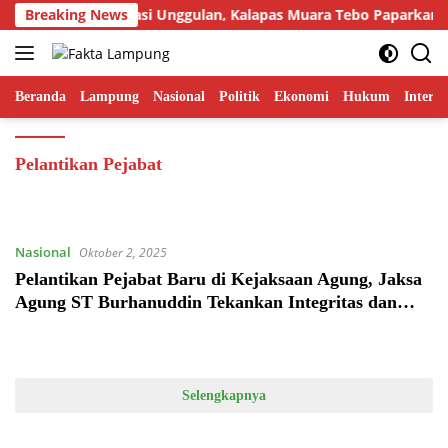
Langsung
Tampilkan Inovasi Unggulan, Kalapas Muara Tebo Paparkan An
Breaking News
ke
konten
Beranda
Lampung
Nasional
Politik
Ekonomi
Hukum
Interna
Pelantikan Pejabat
Nasional
Oktober 2, 2025
Pelantikan Pejabat Baru di Kejaksaan Agung, Jaksa
Agung ST Burhanuddin Tekankan Integritas dan
Kolaborasi
Selengkapnya