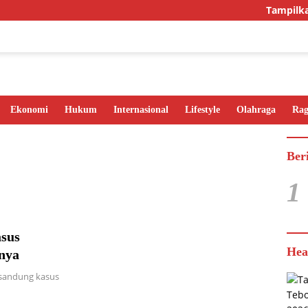
Tampilkan I
Ekonomi
Hukum
Internasional
Lifestyle
Olahraga
Ra
Ber
1
asus
Hea
nya
rsandung kasus