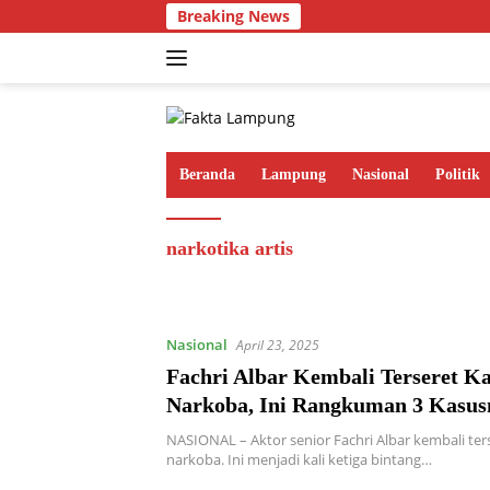
Langsung
Breaking News
ke
konten
Beranda
Lampung
Nasional
Politik
narkotika artis
Nasional
April 23, 2025
Fachri Albar Kembali Terseret K
Narkoba, Ini Rangkuman 3 Kasus
NASIONAL – Aktor senior Fachri Albar kembali te
narkoba. Ini menjadi kali ketiga bintang…