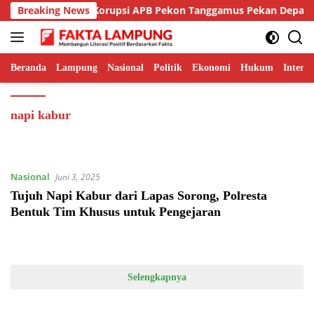
Langsung
m Tunda Sidang Korupsi APB Pekon Tanggamus Pekan Depan
Breaking News
ke
konten
Beranda
Lampung
Nasional
Politik
Ekonomi
Hukum
Interna
napi kabur
Nasional
Juni 3, 2025
Tujuh Napi Kabur dari Lapas Sorong, Polresta
Bentuk Tim Khusus untuk Pengejaran
Selengkapnya