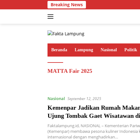
Langsung
Breaking News
ke
konten
Beranda
Lampung
Nasional
Politik
MATTA Fair 2025
Nasional
September 12, 2025
Kemenpar Jadikan Rumah Makan
Ujung Tombak Gaet Wisatawan 
Fair 2025
Faktalampung.id, NASIONAL – Kementerian Pariw
(Kemenpar) membawa pesona kuliner Indonesia 
internasional dengan menghadirkan…