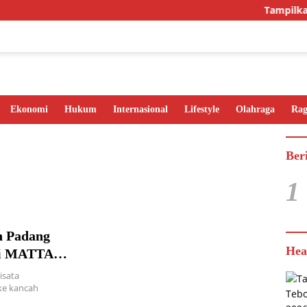
Tampilkan I
Ekonomi
Hukum
Internasional
Lifestyle
Olahraga
Ra
Ber
1
 Padang
Hea
di MATTA
isata
ke kancah