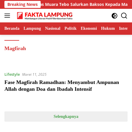
Langsung
alanin Sinergi, Lapas Muara Tebo Salurkan Baksos Kepada Masyar
Breaking News
ke
konten
Beranda
Lampung
Nasional
Politik
Ekonomi
Hukum
Interna
Magfirah
Lifestyle
Maret 11, 2025
Fase Magfirah Ramadhan: Menyambut Ampunan
Allah dengan Doa dan Ibadah Intensif
Selengkapnya