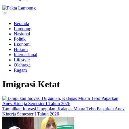
Beranda
Lampung
Nasional
Politik
Ekonomi
Hukum
Internasional
Lifestyle
Olahraga
Ragam
Imigrasi Ketat
Tampilkan Inovasi Unggulan, Kalapas Muara Tebo Paparkan Anev
Kinerja Semester I Tahun 2026