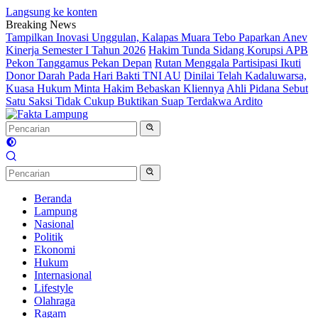
Langsung ke konten
Breaking News
Tampilkan Inovasi Unggulan, Kalapas Muara Tebo Paparkan Anev
Kinerja Semester I Tahun 2026
Hakim Tunda Sidang Korupsi APB
Pekon Tanggamus Pekan Depan
Rutan Menggala Partisipasi Ikuti
Donor Darah Pada Hari Bakti TNI AU
Dinilai Telah Kadaluwarsa,
Kuasa Hukum Minta Hakim Bebaskan Kliennya
Ahli Pidana Sebut
Satu Saksi Tidak Cukup Buktikan Suap Terdakwa Ardito
Beranda
Lampung
Nasional
Politik
Ekonomi
Hukum
Internasional
Lifestyle
Olahraga
Ragam