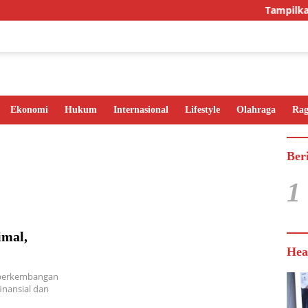
Tampilkan In
Ekonomi
Hukum
Internasional
Lifestyle
Olahraga
Ra
Ber
1
imal,
Hea
 perkembangan
inansial dan