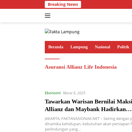
Langsung
Breaking News
ke
konten
Beranda
Lampung
Nasional
Politik
Asuransi Allianz Life Indonesia
Ekonomi
Maret 9, 2025
Tawarkan Warisan Bernilai Maks
Allianz dan Maybank Hadirkan
MyProtection Future
JAKARTA, FAKTANASIONAK.NET – Seiring dengan
dinamika kehidupan, kebutuhan akan persiapan f
perlindungan yang…