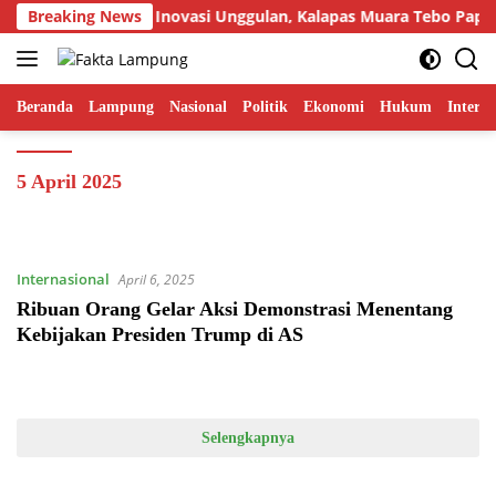
Langsung
Breaking News
Tampilkan Inovasi Unggulan, Kalapas Muara Tebo Paparka
ke
konten
Beranda
Lampung
Nasional
Politik
Ekonomi
Hukum
Interna
5 April 2025
Internasional
April 6, 2025
Ribuan Orang Gelar Aksi Demonstrasi Menentang
Kebijakan Presiden Trump di AS
Selengkapnya