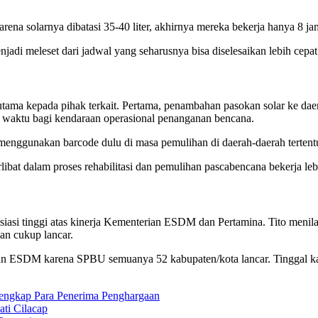
arena solarnya dibatasi 35-40 liter, akhirnya mereka bekerja hanya 8 ja
njadi meleset dari jadwal yang seharusnya bisa diselesaikan lebih cep
ama kepada pihak terkait. Pertama, penambahan pasokan solar ke daer
 waktu bagi kendaraan operasional penanganan bencana.
enggunakan barcode dulu di masa pemulihan di daerah-daerah tertentu
libat dalam proses rehabilitasi dan pemulihan pascabencana bekerja le
siasi tinggi atas kinerja Kementerian ESDM dan Pertamina. Tito men
an cukup lancar.
an ESDM karena SPBU semuanya 52 kabupaten/kota lancar. Tinggal ka
engkap Para Penerima Penghargaan
ti Cilacap