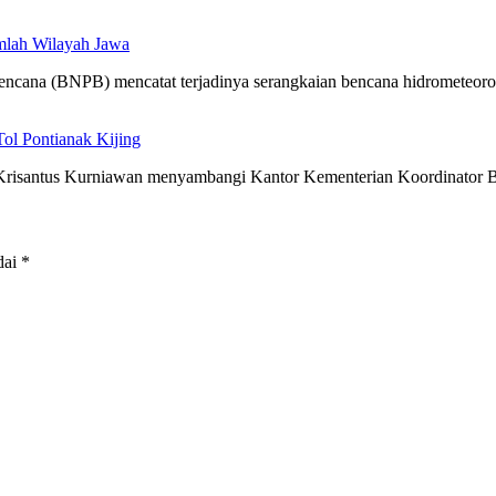
mlah Wilayah Jawa
cana (BNPB) mencatat terjadinya serangkaian bencana hidrometeoro
l Pontianak Kijing
risantus Kurniawan menyambangi Kantor Kementerian Koordinator B
dai
*