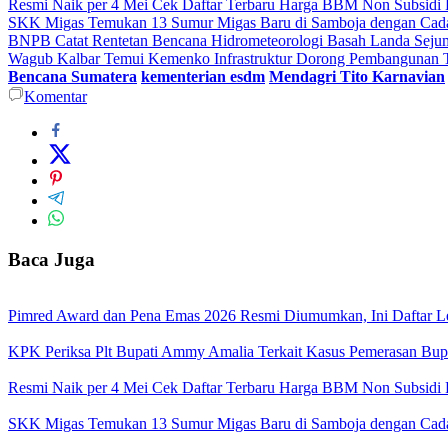
Resmi Naik per 4 Mei Cek Daftar Terbaru Harga BBM Non Subsidi 
SKK Migas Temukan 13 Sumur Migas Baru di Samboja dengan Cadan
BNPB Catat Rentetan Bencana Hidrometeorologi Basah Landa Seju
Wagub Kalbar Temui Kemenko Infrastruktur Dorong Pembangunan To
Bencana Sumatera
kementerian esdm
Mendagri Tito Karnavian
Komentar
Baca Juga
Pimred Award dan Pena Emas 2026 Resmi Diumumkan, Ini Daftar L
KPK Periksa Plt Bupati Ammy Amalia Terkait Kasus Pemerasan Bupa
Resmi Naik per 4 Mei Cek Daftar Terbaru Harga BBM Non Subsidi 
SKK Migas Temukan 13 Sumur Migas Baru di Samboja dengan Cadan