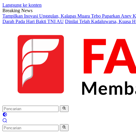
Langsung ke konten
Breaking News
Tampilkan Inovasi Unggulan, Kalapas Muara Tebo Paparkan Anev Ki
Darah Pada Hari Bakti TNI AU
Dinilai Telah Kadaluwarsa, Kuasa