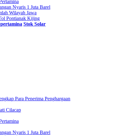
Pertamina
gan Nyaris 1 Juta Barel
mlah Wilayah Jawa
l Pontianak Kijing
pertamina
Stok Solar
engkap Para Penerima Penghargaan
ti Cilacap
Pertamina
gan Nyaris 1 Juta Barel