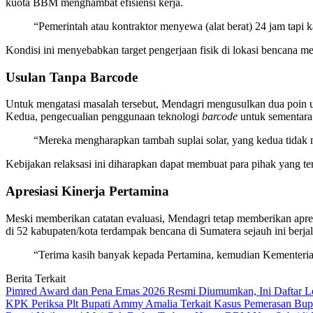
kuota BBM menghambat efisiensi kerja.
“Pemerintah atau kontraktor menyewa (alat berat) 24 jam tapi k
Kondisi ini menyebabkan target pengerjaan fisik di lokasi bencana me
Usulan Tanpa Barcode
Untuk mengatasi masalah tersebut, Mendagri mengusulkan dua poin ut
Kedua, pengecualian penggunaan teknologi
barcode
untuk sementara
“Mereka mengharapkan tambah suplai solar, yang kedua tidak m
Kebijakan relaksasi ini diharapkan dapat membuat para pihak yang ter
Apresiasi Kinerja Pertamina
Meski memberikan catatan evaluasi, Mendagri tetap memberikan apre
di 52 kabupaten/kota terdampak bencana di Sumatera sejauh ini berjal
“Terima kasih banyak kepada Pertamina, kemudian Kementeri
Berita Terkait
Pimred Award dan Pena Emas 2026 Resmi Diumumkan, Ini Daftar L
KPK Periksa Plt Bupati Ammy Amalia Terkait Kasus Pemerasan Bupa