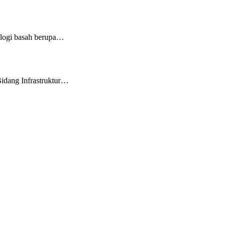
logi basah berupa…
idang Infrastruktur…