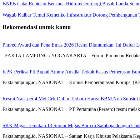
BNPB Catat Rentetan Bencana Hidrometeorologi Basah Landa Seju
Wagub Kalbar Temui Kemenko Infrastruktur Dorong Pembangunan To
Rekomendasi untuk kamu
Pimred Award dan Pena Emas 2026 Resmi Diumumkan, Ini Daftar L
FAKTA LAMPUNG / YOGYAKARTA – Forum Pimpinan Redaksi Mul
KPK Periksa Plt Bupati Ammy Amalia Terkait Kasus Pemerasan Bupa
Faktalampung.id, NASIONAL – Komisi Pemberantasan Korupsi (KPK)
Resmi Naik per 4 Mei Cek Daftar Terbaru Harga BBM Non Subsidi 
Faktalampung.id, NASIONAL – PT Pertamina (Persero) resmi mela
SKK Migas Temukan 13 Sumur Migas Baru di Samboja dengan Cadan
Faktalampung.id, NASIONAL – Satuan Kerja Khusus Pelaksana K